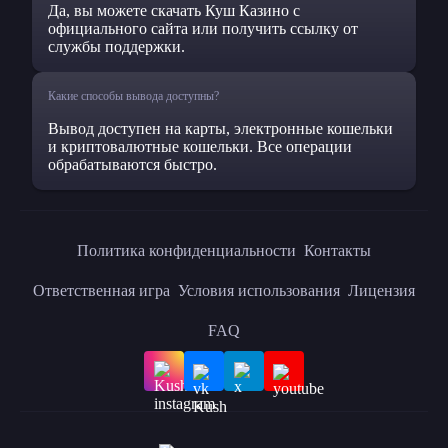
Да, вы можете скачать Куш Казино с
официального сайта или получить ссылку от
службы поддержки.
Какие способы вывода доступны?
Вывод доступен на карты, электронные кошельки
и криптовалютные кошельки. Все операции
обрабатываются быстро.
Политика конфиденциальности
Контакты
Ответственная игра
Условия использования
Лицензия
FAQ