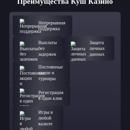
Преимущества Куш Казино
Непрерывная
поддержка
Выплаты
Защита
без
личных
задержек
данных
Постоянные
акции и
турниры
Регистрация
в один клик
Игры в
любой
валюте