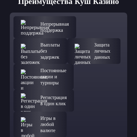
Преимущества Куш Казино
Непрерывная
поддержка
Выплаты
Защита
без
личных
задержек
данных
Постоянные
акции и
турниры
Регистрация
в один клик
Игры в
любой
валюте