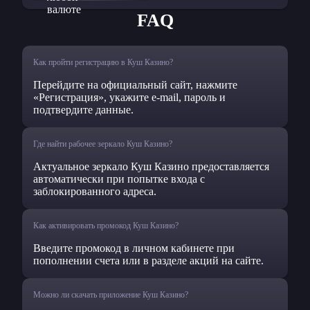
FAQ
Как пройти регистрацию в Куш Казино?
Перейдите на официальный сайт, нажмите
«Регистрация», укажите e-mail, пароль и
подтвердите данные.
Где найти рабочее зеркало Куш Казино?
Актуальное зеркало Куш Казино предоставляется
автоматически при попытке входа с
заблокированного адреса.
Как активировать промокод Куш Казино?
Введите промокод в личном кабинете при
пополнении счета или в разделе акций на сайте.
Можно ли скачать приложение Куш Казино?